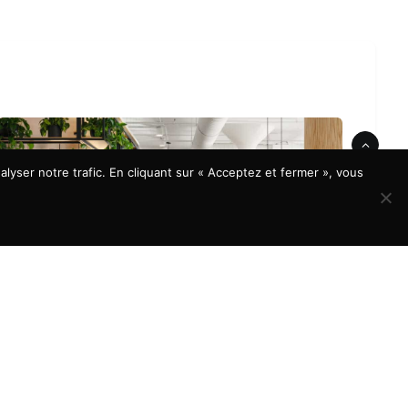
lyser notre trafic. En cliquant sur « Acceptez et fermer », vous
À LA UNE
Aménagement de bureaux : quels