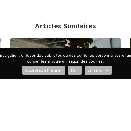
Articles Similaires
avigation, diffuser des publicités ou des contenus personnalisés et ana
consentez à notre utilisation des cookies.
Acceptez et fermer
Non
En savoir +
À LA UNE
Autonomie vs microgestion :