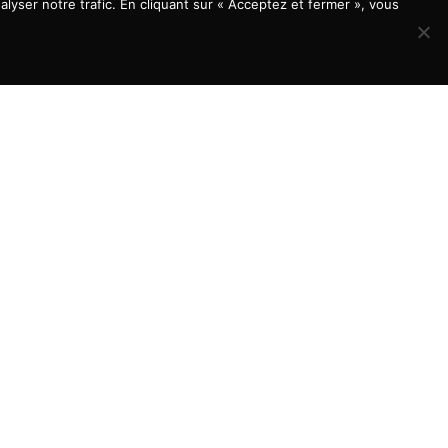
lyser notre trafic. En cliquant sur « Acceptez et fermer », vous
À LA UNE
Aménagement de bureaux : quels
éléments prendre en compte pour
maximiser l’expérience employé?
2 juillet 2026