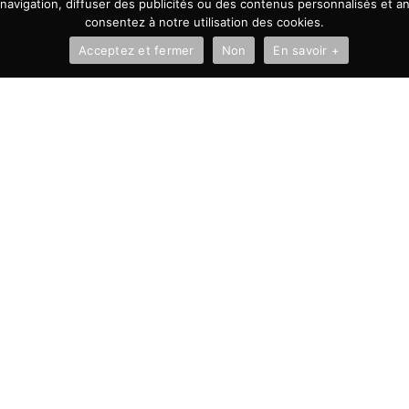
avigation, diffuser des publicités ou des contenus personnalisés et ana
consentez à notre utilisation des cookies.
Acceptez et fermer
Non
En savoir +
À LA UNE
Autonomie vs microgestion :
pourquoi on choisi de faire
confiance avant tout
13 juillet 2026