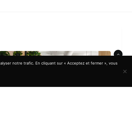
lyser notre trafic. En cliquant sur « Acceptez et fermer », vous
À LA UNE