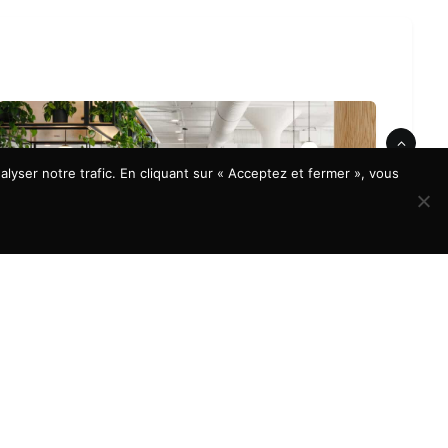
lyser notre trafic. En cliquant sur « Acceptez et fermer », vous
À LA UNE
Aménagement de bureaux : quels
éléments prendre en compte pour