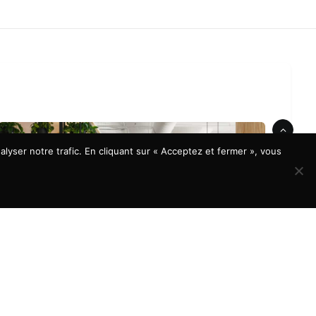
lyser notre trafic. En cliquant sur « Acceptez et fermer », vous
À LA UNE