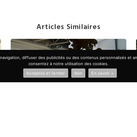
Articles Similaires
avigation, diffuser des publicités ou des contenus personnalisés et ana
consentez à notre utilisation des cookies.
Acceptez et fermer
Non
En savoir +
À LA UNE
Autonomie vs microgestion :