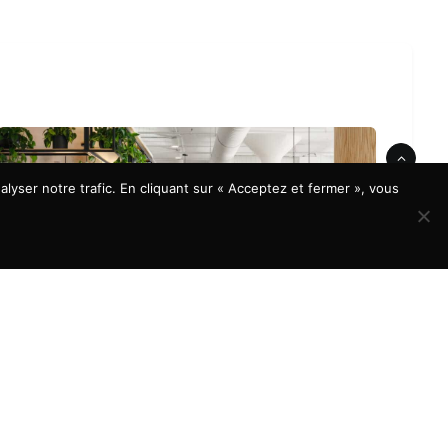
lyser notre trafic. En cliquant sur « Acceptez et fermer », vous
À LA UNE
Aménagement de bureaux : quels