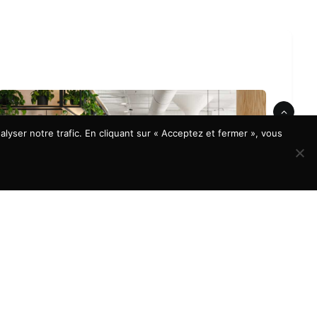
lyser notre trafic. En cliquant sur « Acceptez et fermer », vous
À LA UNE
Aménagement de bureaux : quels