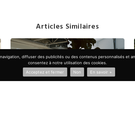
Articles Similaires
avigation, diffuser des publicités ou des contenus personnalisés et ana
consentez à notre utilisation des cookies.
Acceptez et fermer
Non
En savoir +
À LA UNE
Autonomie vs microgestion :