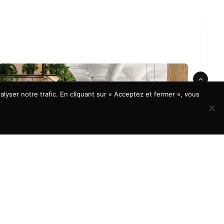
lyser notre trafic. En cliquant sur « Acceptez et fermer », vous
À LA UNE
Aménagement de bureaux : quels