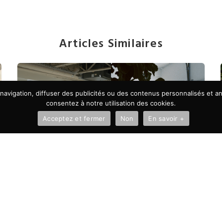
Articles Similaires
avigation, diffuser des publicités ou des contenus personnalisés et ana
consentez à notre utilisation des cookies.
Acceptez et fermer
Non
En savoir +
À LA UNE
Autonomie vs microgestion :