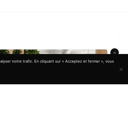
lyser notre trafic. En cliquant sur « Acceptez et fermer », vous
À LA UNE