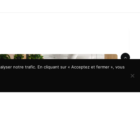
lyser notre trafic. En cliquant sur « Acceptez et fermer », vous
À LA UNE