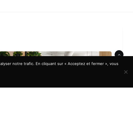
lyser notre trafic. En cliquant sur « Acceptez et fermer », vous
À LA UNE